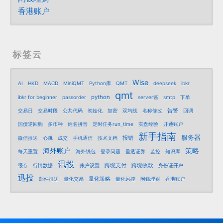
香港账户
标签云
Wise
AI
HKD
MACD
MiniQMT
Python库
QMT
deepseek
ibkr
qmt
python
ibkr for beginner
passorder
server酱
smtp
下单
告警
交易日
交易时段
公共代码
初始化
加密
双均线
名称修改
回调
国债逆回购
多币种
姓名拼音
定时任务run_time
实盘经验
开通账户
新手指南
服务器
报错
微信推送
心跳
成交
手机通信
技术文档
海外账户
策略
每天重置
海外钱包
登录问题
盈透证券
监控
知识库
讯投
跨境支付
跨境收款
缓存
行情数据
账户设置
身份证开户
迅投
量化策略
邮件推送
量化交易
量化风控
闲钱理财
香港账户