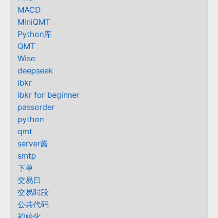
MACD
MiniQMT
Python库
QMT
Wise
deepseek
ibkr
ibkr for beginner
passorder
python
qmt
server酱
smtp
下单
交易日
交易时段
公共代码
初始化