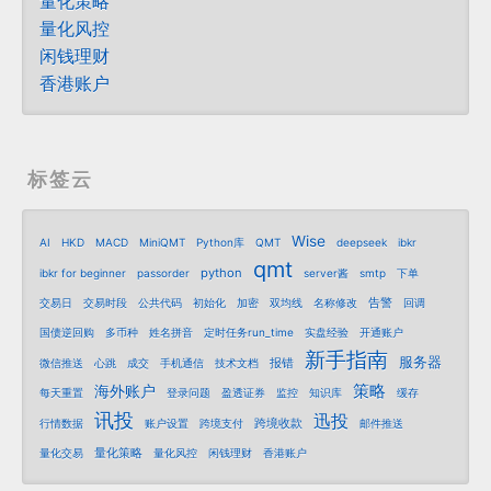
量化策略
量化风控
闲钱理财
香港账户
标签云
Wise
AI
HKD
MACD
MiniQMT
Python库
QMT
deepseek
ibkr
qmt
python
ibkr for beginner
passorder
server酱
smtp
下单
告警
交易日
交易时段
公共代码
初始化
加密
双均线
名称修改
回调
国债逆回购
多币种
姓名拼音
定时任务run_time
实盘经验
开通账户
新手指南
服务器
报错
微信推送
心跳
成交
手机通信
技术文档
策略
海外账户
每天重置
登录问题
盈透证券
监控
知识库
缓存
讯投
迅投
跨境收款
行情数据
账户设置
跨境支付
邮件推送
量化策略
量化交易
量化风控
闲钱理财
香港账户