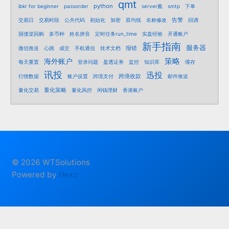
qmt
python
ibkr for beginner
passorder
server酱
smtp
下单
告警
交易日
交易时段
公共代码
初始化
加密
双均线
名称修改
回调
国债逆回购
多币种
姓名拼音
定时任务run_time
实盘经验
开通账户
新手指南
服务器
报错
微信推送
心跳
成交
手机通信
技术文档
策略
海外账户
每天重置
登录问题
盈透证券
监控
知识库
缓存
讯投
迅投
跨境收款
行情数据
账户设置
跨境支付
邮件推送
量化策略
量化交易
量化风控
闲钱理财
香港账户
© 2026 WTSolutions
Powered by
Hexo